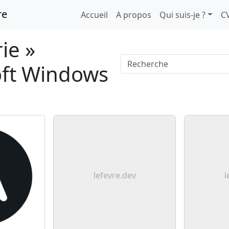
re
Accueil
A propos
Qui suis-je ?
C
ie »
oft Windows
lefevre.dev
l