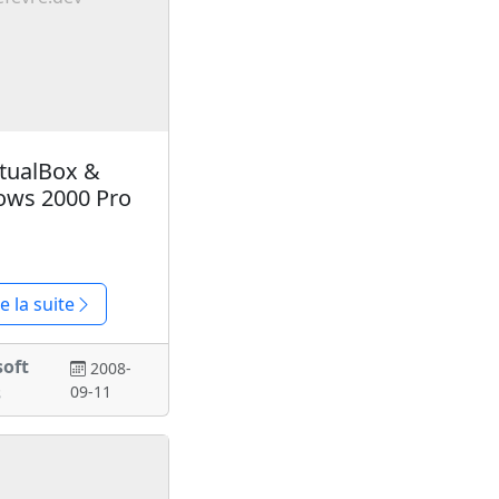
rtualBox &
ws 2000 Pro
re la suite
soft
2008-
s
09-11