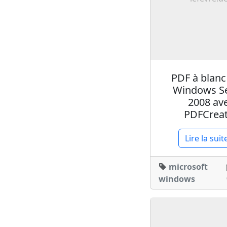
PDF à blanc
Windows S
2008 av
PDFCrea
Lire la suit
microsoft
windows