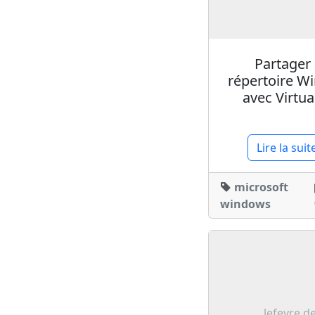
Partager
répertoire W
avec Virtu
Lire la suit
microsoft
windows
lefevre.d