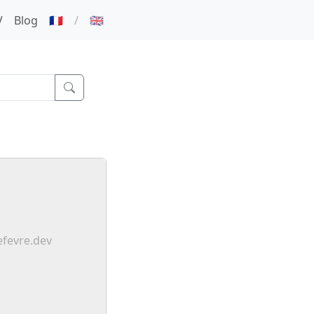
V
Blog
🇫🇷
/
🇬🇧
efevre.dev