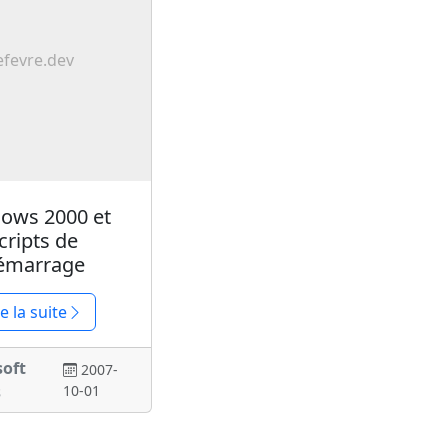
efevre.dev
ows 2000 et
cripts de
émarrage
re la suite
soft
2007-
s
10-01