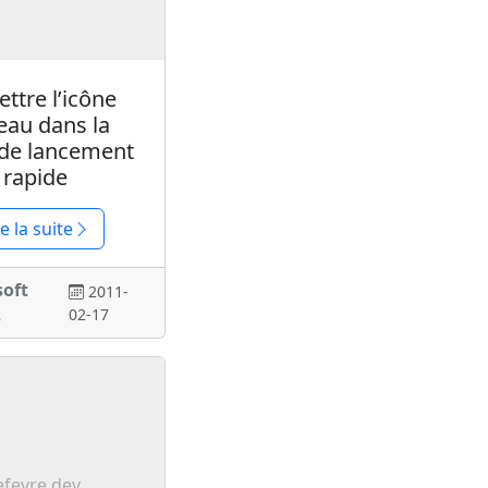
ttre l’icône
eau dans la
 de lancement
rapide
re la suite
soft
2011-
s
02-17
efevre.dev