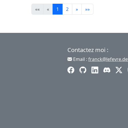
««
«
1
2
»
»»
Contactez moi :
Email :
franck@lefevre.de