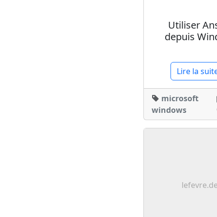
Utiliser An
depuis Wi
Lire la suit
microsoft
windows
lefevre.d