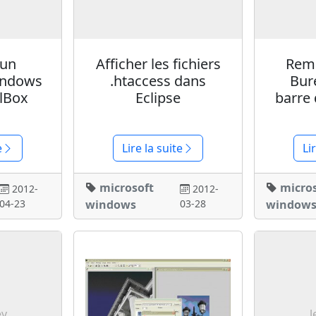
 un
Afficher les fichiers
Reme
indows
.htaccess dans
Bur
alBox
Eclipse
barre
e
Lire la suite
Li
microsoft
micro
2012-
2012-
04-23
windows
03-28
window
ev
l