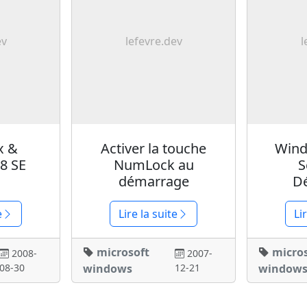
ev
lefevre.dev
l
x &
Activer la touche
Wind
8 SE
NumLock au
S
démarrage
D
e
Lire la suite
Li
microsoft
micro
2008-
2007-
08-30
windows
12-21
window