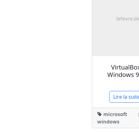
lefevre.d
VirtualBo
Windows 9
Lire la suit
microsoft
windows