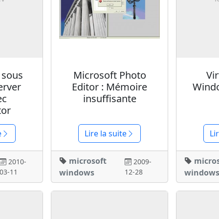
 sous
Microsoft Photo
Vi
erver
Editor : Mémoire
Windo
ec
insuffisante
tor
e
Lire la suite
Li
microsoft
micro
2010-
2009-
03-11
windows
12-28
window