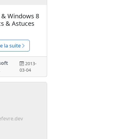
& Windows 8
cs & Astuces
re la suite
soft
2013-
s
03-04
efevre.dev