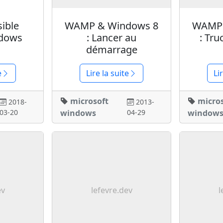
sible
WAMP & Windows 8
WAMP 
ndows
: Lancer au
: Tru
démarrage
e
Lire la suite
Li
microsoft
micro
2018-
2013-
03-20
windows
04-29
window
ev
lefevre.dev
l