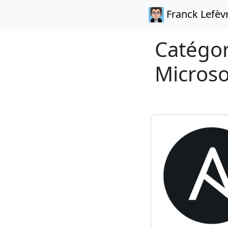
Franck Lefèv
Catégor
Micros