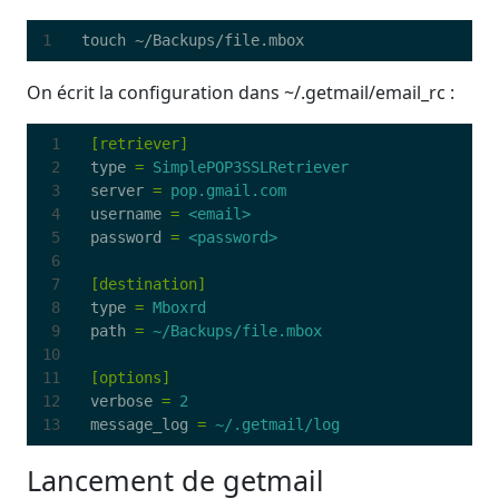
On écrit la configuration dans ~/.getmail/email_rc :
[retriever]
type
=
SimplePOP3SSLRetriever
server
=
pop.gmail.com
username
=
<email>
password
=
<password>
[destination]
type
=
Mboxrd
path
=
~/Backups/file.mbox
[options]
verbose
=
2
message_log
=
~/.getmail/log
Lancement de getmail