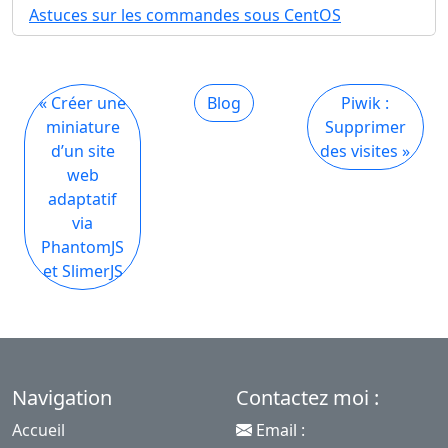
Astuces sur les commandes sous CentOS
« Créer une
Blog
Piwik :
miniature
Supprimer
d’un site
des visites »
web
adaptatif
via
PhantomJS
et SlimerJS
Navigation
Contactez moi :
Accueil
Email :