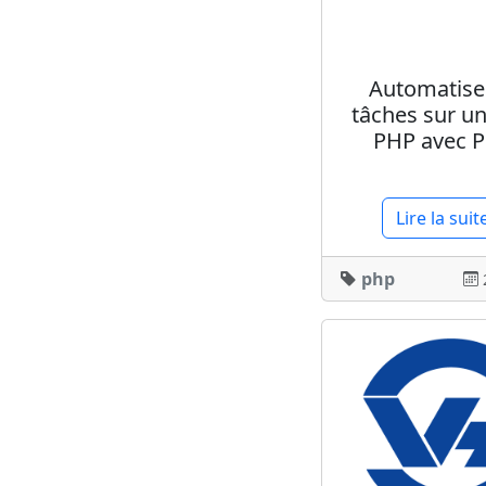
Automatise
tâches sur un
PHP avec P
Lire la suit
php