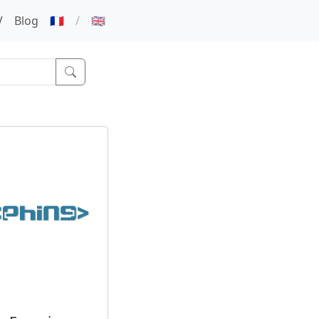
V
Blog
🇫🇷
/
🇬🇧