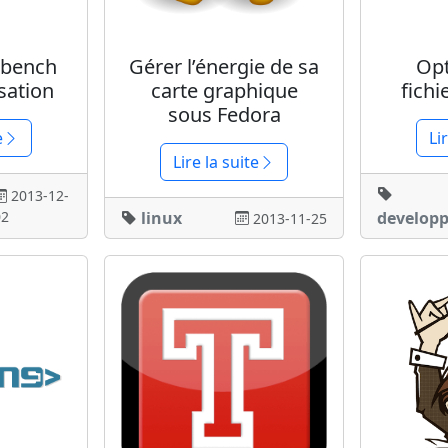
bench
Gérer l’énergie de sa
Opt
sation
carte graphique
fichi
sous Fedora
e
Li
Lire la suite
2013-12-
02
linux
develop
2013-11-25