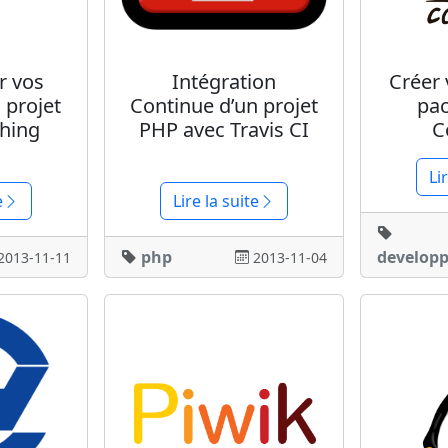
r vos
Intégration
Créer 
 projet
Continue d’un projet
pa
hing
PHP avec Travis CI
C
Li
e
Lire la suite
php
develop
2013-11-11
2013-11-04