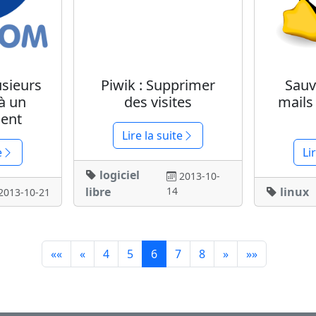
usieurs
Piwik : Supprimer
Sauv
à un
des visites
mails
ent
Lire la suite
e
Li
logiciel
2013-10-
libre
14
linux
2013-10-21
««
«
4
5
6
7
8
»
»»