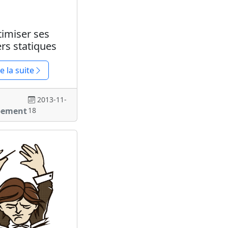
imiser ses
ers statiques
re la suite
2013-11-
pement
18