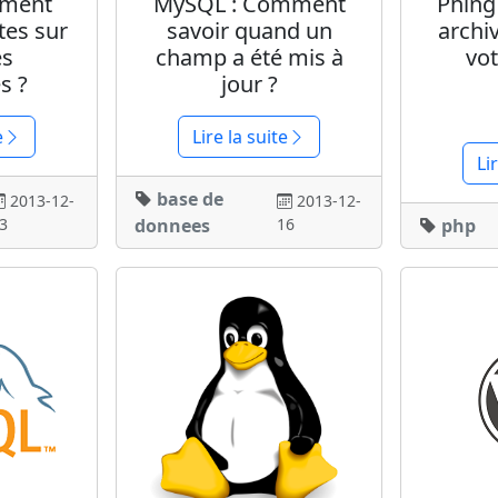
mment
MySQL : Comment
Phing 
ites sur
savoir quand un
archi
es
champ a été mis à
vot
s ?
jour ?
e
Lire la suite
Li
base de
2013-12-
2013-12-
3
donnees
16
php