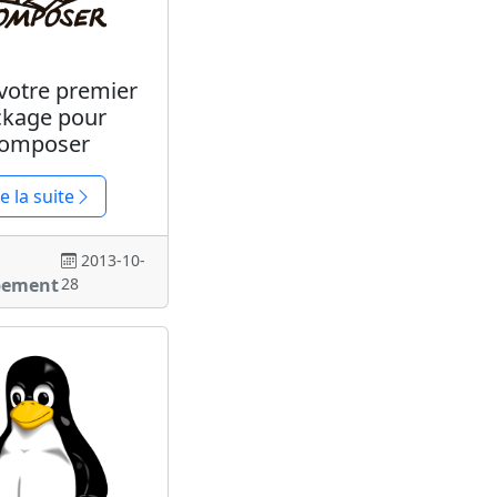
votre premier
ckage pour
omposer
re la suite
2013-10-
pement
28