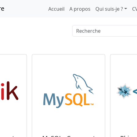
re
Accueil
A propos
Qui suis-je ?
C