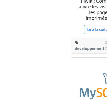
Piwik : Co
suivre les vis
les pag
imprimée
Lire la suit
developpement
2