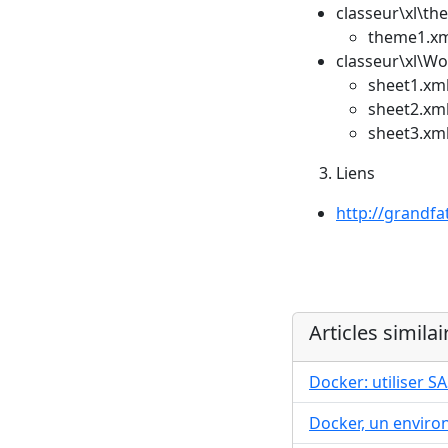
classeur\xl\th
theme1.x
classeur\xl\W
sheet1.xm
sheet2.xm
sheet3.xm
Liens
http://grandfa
Articles similai
Docker: utiliser 
Docker, un envir