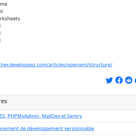
eme
ml
orksheets
l
l
l
ther.developpez.com/articles/openxml/structure/
res
SASS, PHPMyAdmin, MailDev et Sentry
onnement de développement versionnable