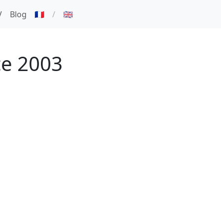
V
Blog
🇫🇷
/
🇬🇧
ce 2003