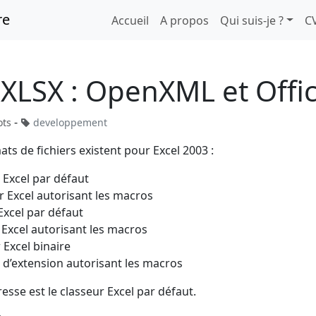
re
Accueil
A propos
Qui suis-je ?
C
XLSX : OpenXML et Offi
-
ots
developpement
s de fichiers existent pour Excel 2003 :
 Excel par défaut
r Excel autorisant les macros
Excel par défaut
Excel autorisant les macros
 Excel binaire
d’extension autorisant les macros
resse est le classeur Excel par défaut.