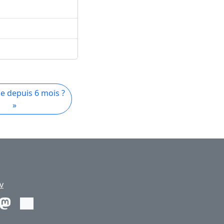
je depuis 6 mois ?
»
v