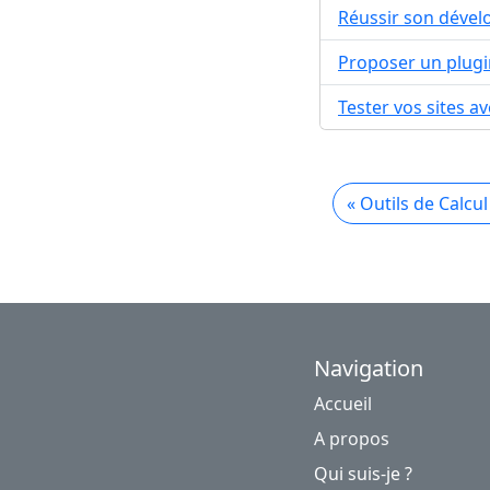
Réussir son déve
Proposer un plugi
Tester vos sites a
« Outils de Calcu
Navigation
Accueil
A propos
Qui suis-je ?