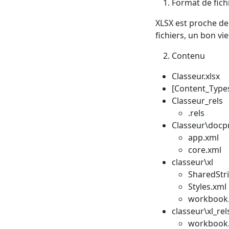
Format de fich
XLSX est proche de 
fichiers, un bon vi
Contenu
Classeur.xlsx
[Content_Type
Classeur_rels
.rels
Classeur\docp
app.xml
core.xml
classeur\xl
SharedStr
Styles.xml
workbook
classeur\xl_rel
workbook.