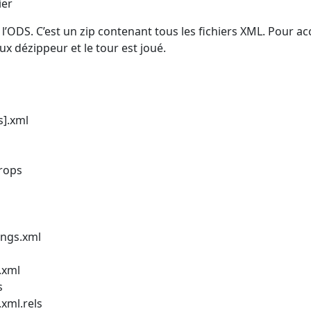
ier
l’ODS. C’est un zip contenant tous les fichiers XML. Pour ac
eux dézippeur et le tour est joué.
s].xml
rops
ings.xml
.xml
s
xml.rels