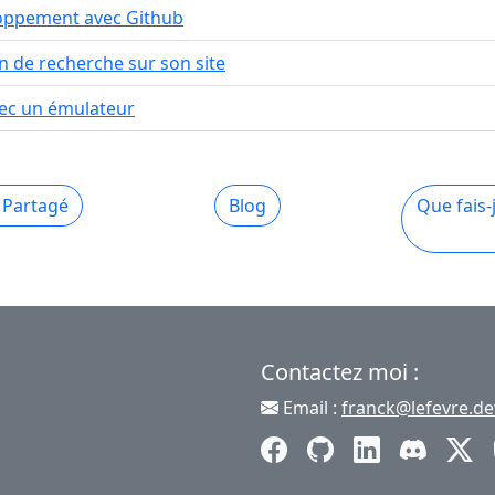
loppement avec Github
n de recherche sur son site
vec un émulateur
l Partagé
Blog
Que fais-
Contactez moi :
Email :
franck@lefevre.de