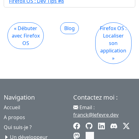
Firefox OS : Dev Tips #8
« Débuter
Blog
Firefox OS :
avec Firefox
Localiser
OS
son
application
»
Navigation
Contactez moi :
Accueil
Email :
franck@lefevre.dev
A propos
Qui suis-je ?
Un développeur