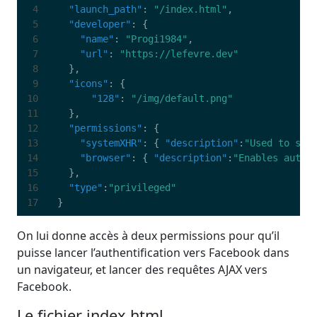
"launch_path"
:
"/index.html"
,
"developer"
:
{
"name"
:
"Progi1984"
,
"url"
:
"https://lefevre.dev"
},
"icons"
:
{
"128"
:
"/img/default.png"
},
"permissions"
:
{
"systemXHR"
:
{
"description"
:
"Used to sen
"browser"
:
{
"description"
:
"Enables authe
},
"type"
:
"privileged"
}
On lui donne accès à deux permissions pour qu’il
puisse lancer l’authentification vers Facebook dans
un navigateur, et lancer des requêtes AJAX vers
Facebook.
Le fichier index.html