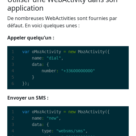
application
De nombreuses WebActivities sont fournies par
défaut. En voici quelques unes :
Appeler quelqu’un :
var
oMozActivity
=
new
MozActivity
({
name
:
"dial"
,
data
:
{
number
:
"+33600000000"
}
});
Envoyer un SMS :
var
oMozActivity
=
new
MozActivity
({
name
:
"new"
,
data
:
{
type
:
"websms/sms"
,