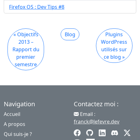
Firefox OS : Dev Tips #8
« Objectifs
Blog
Plugins
2013 –
WordPress
Rapport du
utilisés sur
premier
ce blog »
semestre
Navigation
Contactez moi :
Accueil
Email :
franck@lefevre.dev
A propos
Qui suis-je ?