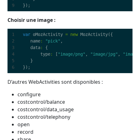
});
Choisir une image :
var
oMozActivity
=
new
MozActivity
({
name
:
"pick"
,
data
:
{
type
:
[
"image/png"
,
"image/jpg"
,
"image
}
});
D’autres WebActivities sont disponibles :
configure
costcontrol/balance
costcontrol/data_usage
costcontrol/telephony
open
record
share