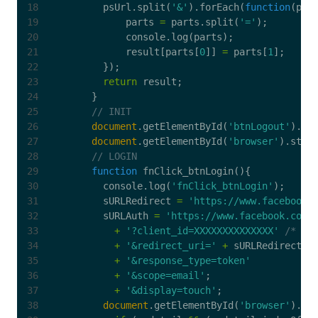
psUrl
.
split
(
'&'
).
forEach
(
function
(
par
parts
=
parts
.
split
(
'='
);
console
.
log
(
parts
);
result
[
parts
[
0
]]
=
parts
[
1
];
});
return
result
;
}
document
.
getElementById
(
'btnLogout'
).
st
document
.
getElementById
(
'browser'
).
styl
function
fnClick_btnLogin
(){
console
.
log
(
'fnClick_btnLogin'
);
sURLRedirect
=
'https://www.facebook.
sURLAuth
=
'https://www.facebook.com/
+
'?client_id=XXXXXXXXXXXXXX'
/* Re
+
'&redirect_uri='
+
sURLRedirect
+
'&response_type=token'
+
'&scope=email'
;
+
'&display=touch'
;
document
.
getElementById
(
'browser'
).
ad