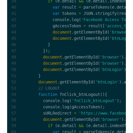
if
(
e
.
detail
&&
(
e
.
detail
.
indexOf
(
s
var
result
=
parseTokens
(
e
.
detail
var
tokens
=
JSON
.
stringify
(
resul
console
.
log
(
'Facebook Access Toke
gAccessToken
=
result
[
'access_tok
document
.
getElementById
(
'browser'
document
.
getElementById
(
'btnLogou
}
});
document
.
getElementById
(
'browser'
).
se
document
.
getElementById
(
'browser'
).
st
document
.
getElementById
(
'btnLogin'
).
s
}
document
.
getElementById
(
'btnLogin'
).
add
function
fnClick_btnLogout
(){
console
.
log
(
'fnClick_btnLogout'
);
console
.
log
(
gAccessToken
);
sURLRedirect
=
'https://www.facebook.
document
.
getElementById
(
'browser'
).
ad
if
(
e
.
detail
&&
(
e
.
detail
.
indexOf
(
s
var
result
=
parseTokens
(
e
.
detail