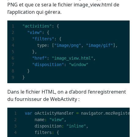
PNG et que ce sera le fichier image_view.html de
l’application qui gérera.
"activities"
:
{
"view"
:
{
"filters"
:
{
type:
[
"image/png"
,
"image/gif"
]
,
},
"href"
:
"image_view.html"
,
"disposition"
:
"window"
}
}
Dans le fichier HTML, on a d’abord l’enregistrement
du fournisseur de WebActivity :
var
oActivityHandler
=
navigator
.
mozRegisterA
name
:
"view"
,
disposition
:
"inline"
,
filters
:
{