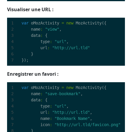
Visualiser une URL :
var
oMozActivity
=
new
MozActivity
({
name
:
"view"
,
data
:
{
type
:
"url"
,
url
:
"http://url.tld"
}
});
Enregistrer un favori :
var
oMozActivity
=
new
MozActivity
({
name
:
"save-bookmark"
,
data
:
{
type
:
"url"
,
url
:
"http://url.tld"
,
name
:
"Bookmark Name"
,
icon
:
"http://url.tld/favicon.png"
}