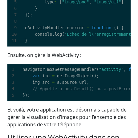
type
:
[
"image/png"
,
"image/gif"
]
}
});
oActivityHandler
.
onerror
=
function
()
{
console
.
log
(
'Echec de l\'enregistrement d
}
Ensuite, on gère la WebActivity :
navigator
.
mozSetMessageHandler
(
"activity"
,
fun
var
img
=
getImageObject
();
img
.
src
=
a
.
source
.
url
;
});
Et voilà, votre application est désormais capable de
gérer la visualisation d’images pour l’ensemble des
applications de votre téléphone.
Utiliser une WebActivity dans son