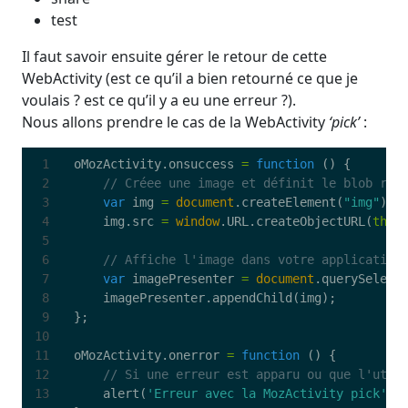
test
Il faut savoir ensuite gérer le retour de cette
WebActivity (est ce qu’il a bien retourné ce que je
voulais ? est ce qu’il y a eu une erreur ?).
Nous allons prendre le cas de la WebActivity
‘pick’
:
oMozActivity
.
onsuccess
=
function
()
{
var
img
=
document
.
createElement
(
"img"
);
img
.
src
=
window
.
URL
.
createObjectURL
(
this
var
imagePresenter
=
document
.
querySelect
imagePresenter
.
appendChild
(
img
);
};
oMozActivity
.
onerror
=
function
()
{
alert
(
'Erreur avec la MozActivity pick'
);