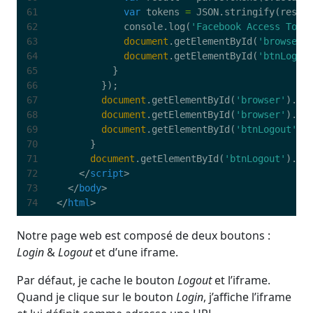
var
tokens
=
JSON
.
stringify
(
resul
console
.
log
(
'Facebook Access Toke
document
.
getElementById
(
'browser'
document
.
getElementById
(
'btnLogin
}
});
document
.
getElementById
(
'browser'
).
se
document
.
getElementById
(
'browser'
).
st
document
.
getElementById
(
'btnLogout'
).
}
document
.
getElementById
(
'btnLogout'
).
ad
</
script
>
</
body
>
</
html
>
Notre page web est composé de deux boutons :
Login
&
Logout
et d’une iframe.
Par défaut, je cache le bouton
Logout
et l’iframe.
Quand je clique sur le bouton
Login
, j’affiche l’iframe