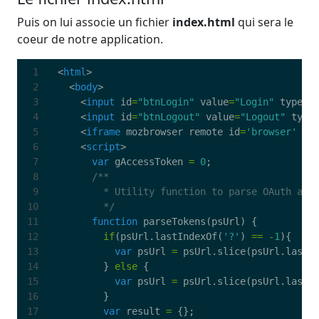
Puis on lui associe un fichier
index.html
qui sera le
coeur de notre application.
<
html
>
<
body
>
<
input
id
=
"btnLogin"
value
=
"Login"
type
=
"
<
input
id
=
"btnLogout"
value
=
"Logout"
type
<
iframe
mozbrowser
remote
id
=
'browser'
st
<
script
>
var
gAccessToken
=
0
;
        */
function
parseTokens
(
psUrl
)
{
if
(
psUrl
.
lastIndexOf
(
'?'
)
==
-
1
){
var
psUrl
=
psUrl
.
slice
(
psUrl
.
lastI
}
else
{
var
psUrl
=
psUrl
.
slice
(
psUrl
.
lastI
}
var
result
=
{};